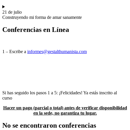
21 de julio
Construyendo mi forma de amar sanamente
Conferencias en Línea
Para inscribirte sigue los siguientes pasos:
1 – Escribe a
informes@gestalthumanista.com
2 -Verifica disponibilidad de espacio
3- En caso de que haya lugar se te asignará una clave para realizar tu
pago
4 – Realiza tu pago
5 – Envía tu comprobante a la dirección electrónica señalada en el
mail de informes.
Si has seguido los pasos 1 a 5: ¡Felicidades! Ya estás inscrito al
curso
Hacer un pago (parcial o total) antes de verificar disponibilidad
en la sede, no garantiza tu lugar.
No se encontraron conferencias