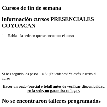
Cursos de fin de semana
información cursos PRESENCIALES
COYOACÁN
1 – Habla a la sede en que se encuentra el curso
2 -Verifica disponibilidad de espacio
3- En caso de que haya lugar se te asignará una clave para realizar tu
pago
4 – Realiza tu pago
5 – Envía tu comprobante con todos tus datos, indicando el curso
que estás pagando y la clave que se proporcionó, a la sede
correspondiente
Si has seguido los pasos 1 a 5: ¡Felicidades! Ya estás inscrito al
curso
Hacer un pago (parcial o total) antes de verificar disponibilidad
en la sede, no garantiza tu lugar.
No se encontraron talleres programados