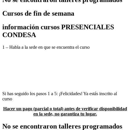
Cursos de fin de semana
información cursos PRESENCIALES
CONDESA
1 – Habla a la sede en que se encuentra el curso
2 -Verifica disponibilidad de espacio
3- En caso de que haya lugar se te asignará una clave para realizar tu
pago
4 – Realiza tu pago
5 – Envía tu comprobante con todos tus datos, indicando el curso
que estás pagando y la clave que se proporcionó, a la sede
correspondiente
Si has seguido los pasos 1 a 5: ¡Felicidades! Ya estás inscrito al
curso
Hacer un pago (parcial o total) antes de verificar disponibilidad
en la sede, no garantiza tu lugar.
No se encontraron talleres programados