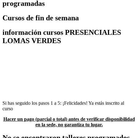
programadas
Cursos de fin de semana
información cursos PRESENCIALES
LOMAS VERDES
1 – Habla a la sede en que se encuentra el curso
2 -Verifica disponibilidad de espacio
3- En caso de que haya lugar se te asignará una clave para realizar tu
pago
4 – Realiza tu pago
5 – Envía tu comprobante con todos tus datos, indicando el curso
que estás pagando y la clave que se proporcionó, a la sede
correspondiente
Si has seguido los pasos 1 a 5: ¡Felicidades! Ya estás inscrito al
curso
Hacer un pago (parcial o total) antes de verificar disponibilidad
en la sede, no garantiza tu lugar.
No se encontraron talleres programados